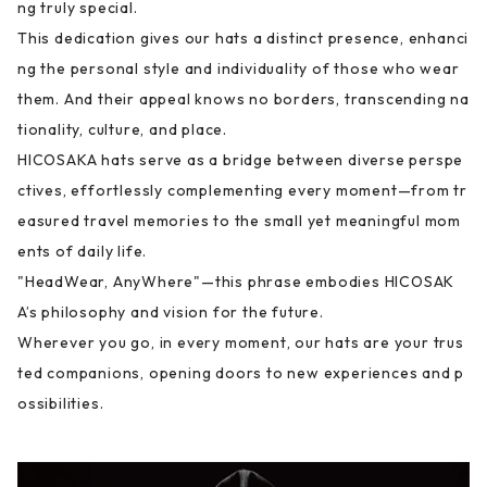
ng truly special.
This dedication gives our hats a distinct presence, enhanci
ng the personal style and individuality of those who wear
them. And their appeal knows no borders, transcending na
tionality, culture, and place.
HICOSAKA hats serve as a bridge between diverse perspe
ctives, effortlessly complementing every moment—from tr
easured travel memories to the small yet meaningful mom
ents of daily life.
"HeadWear, AnyWhere"—this phrase embodies HICOSAK
A’s philosophy and vision for the future.
Wherever you go, in every moment, our hats are your trus
ted companions, opening doors to new experiences and p
ossibilities.