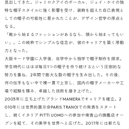
見出してきた。ジャミロクアイのボーカル、ジェイ・ケイの独
特な帽子スタイルに強く影響を受け、装飾を超えた自己表現と
しての帽子の可能性に惹かれたことが、デザイン哲学の原点と
なる。
「靴から始まるファッションがあるなら、頭から始まってもい
い」。この純粋でシンプルな信念が、彼のキャリアを築く原動
力となった。
大阪モード学園に入学後、在学中から独学で帽子制作を探求。
学生時代にはほぼ毎日1つの帽子を作り続けるという圧倒的な
努力を重ね、2年間で膨大な数の帽子を生み出した。その後、
何の伝手もない中で裸一貫で上京し、国内の帽子メーカーや工
場で経験を積み、卓越した技術を磨き上げた。
2005年に立ち上げたブランドMANIERAでキャリアを確立。2
010年には世界的展示会PARIS TRANOIでの発表をスタート
し、続くイタリア PITTI UOMOへの参加や南⻘山の旗艦店オー
プンを経て、その美学を世界へと広げた。2017年には新たな