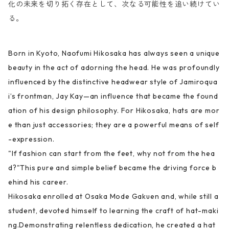
化の未来を切り拓く存在として、次なる可能性を追い続けてい
る。
Born in Kyoto, Naofumi Hikosaka has always seen a unique
beauty in the act of adorning the head. He was profoundly
influenced by the distinctive headwear style of Jamiroqua
i’s frontman, Jay Kay—an influence that became the found
ation of his design philosophy. For Hikosaka, hats are mor
e than just accessories; they are a powerful means of self
-expression.
"If fashion can start from the feet, why not from the hea
d?"This pure and simple belief became the driving force b
ehind his career.
Hikosaka enrolled at Osaka Mode Gakuen and, while still a
student, devoted himself to learning the craft of hat-maki
ng.Demonstrating relentless dedication, he created a hat