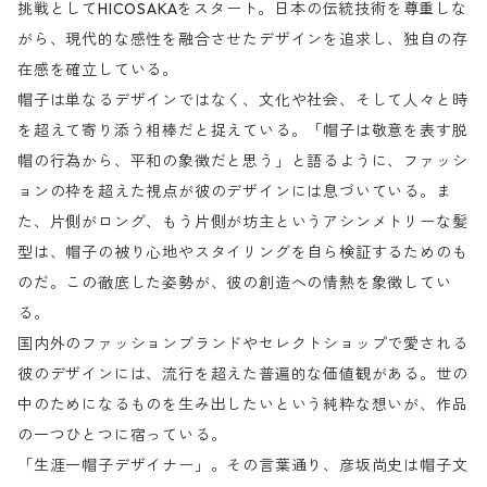
挑戦としてHICOSAKAをスタート。日本の伝統技術を尊重しな
がら、現代的な感性を融合させたデザインを追求し、独自の存
在感を確立している。
帽子は単なるデザインではなく、文化や社会、そして人々と時
を超えて寄り添う相棒だと捉えている。「帽子は敬意を表す脱
帽の行為から、平和の象徴だと思う」と語るように、ファッシ
ョンの枠を超えた視点が彼のデザインには息づいている。ま
た、片側がロング、もう片側が坊主というアシンメトリーな髪
型は、帽子の被り心地やスタイリングを自ら検証するためのも
のだ。この徹底した姿勢が、彼の創造への情熱を象徴してい
る。
国内外のファッションブランドやセレクトショップで愛される
彼のデザインには、流行を超えた普遍的な価値観がある。世の
中のためになるものを生み出したいという純粋な想いが、作品
の一つひとつに宿っている。
「生涯一帽子デザイナー」。その言葉通り、彦坂尚史は帽子文