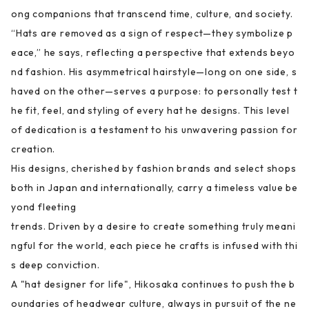
ong companions that transcend time, culture, and society.
“Hats are removed as a sign of respect—they symbolize p
eace,” he says, reflecting a perspective that extends beyo
nd fashion. His asymmetrical hairstyle—long on one side, s
haved on the other—serves a purpose: to personally test t
he fit, feel, and styling of every hat he designs. This level
of dedication is a testament to his unwavering passion for
creation.
His designs, cherished by fashion brands and select shops
both in Japan and internationally, carry a timeless value be
yond fleeting
trends. Driven by a desire to create something truly meani
ngful for the world, each piece he crafts is infused with thi
s deep conviction.
A "hat designer for life", Hikosaka continues to push the b
oundaries of headwear culture, always in pursuit of the ne