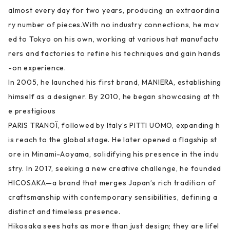
almost every day for two years, producing an extraordina
ry number of pieces.With no industry connections, he mov
ed to Tokyo on his own, working at various hat manufactu
rers and factories to refine his techniques and gain hands
-on experience.
In 2005, he launched his first brand, MANIERA, establishing
himself as a designer. By 2010, he began showcasing at th
e prestigious
PARIS TRANOÏ, followed by Italy’s PITTI UOMO, expanding h
is reach to the global stage. He later opened a flagship st
ore in Minami-Aoyama, solidifying his presence in the indu
stry. In 2017, seeking a new creative challenge, he founded
HICOSAKA—a brand that merges Japan’s rich tradition of
craftsmanship with contemporary sensibilities, defining a
distinct and timeless presence.
Hikosaka sees hats as more than just design; they are lifel