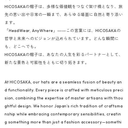
HICOSAKAの帽子は、多様な価値観をつなぐ架け橋となり、旅
先の思い出や日常の一瞬まで、あらゆる場面に自然と寄り添い
ます。
「HeadWear, AnyWhere」――この言葉には、HICOSAKAの
哲学と未来へのビジョンが込められています。どんな瞬間に
も、どこへでも。
HICOSAKAの帽子は、あなたの人生を彩るパートナーとして、
新たな景色と可能性をともに切り拓きます。
At HICOSAKA, our hats are a seamless fusion of beauty an
d functionality. Every piece is crafted with meticulous preci
sion, combining the expertise of master artisans with thou
ghtful design. We honor Japan’s rich tradition of craftsma
nship while embracing contemporary sensibilities, creatin
g something more than just a fashion accessory—somethi