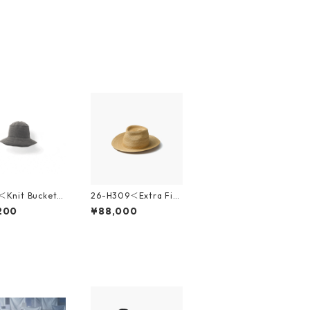
Knit Bucket H
26-H309＜Extra Fin
e Wheat Braid Classi
200
¥88,000
c Hat＞