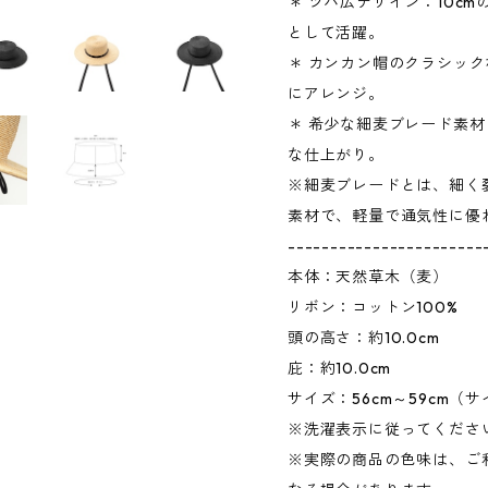
＊ ツバ広デザイン：10c
として活躍。
＊ カンカン帽のクラシッ
にアレンジ。
＊ 希少な細麦ブレード素
な仕上がり。
※細麦ブレードとは、細く
素材で、軽量で通気性に優
-----------------------
本体：天然草木（麦）
リボン：コットン100%
頭の高さ：約10.0cm
庇：約10.0cm
サイズ：56cm～59cm
※洗濯表示に従ってくださ
※実際の商品の色味は、ご