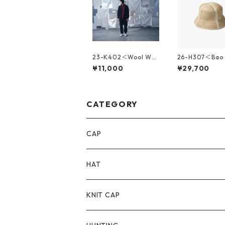
23-K402＜Wool Wat
26-H307＜Bao 
ch With Ears＞
ble Hat＞
¥11,000
¥29,700
CATEGORY
CAP
HAT
KNIT CAP