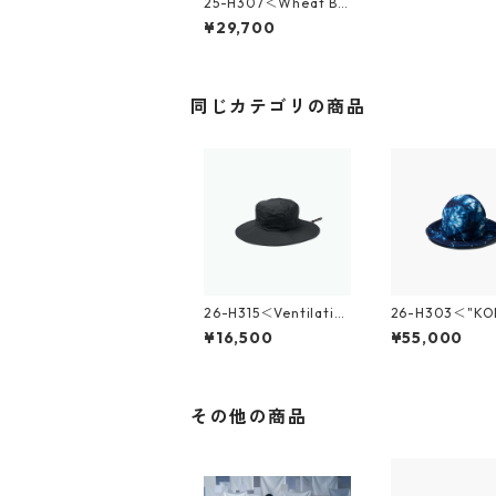
25-H307＜Wheat Bo
ater Hat＞
¥29,700
同じカテゴリの商品
26-H315＜Ventilatio
26-H303＜"KO
n Adventure Hat＞
ASUNO" Collab
¥16,500
¥55,000
n Mountain Ha
その他の商品