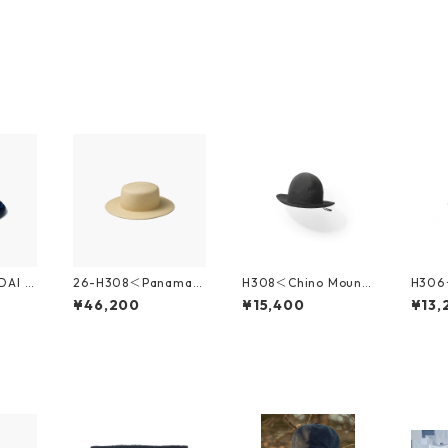
DAI Y
26-H308＜Panama B
H308＜Chino Mount
H306＜
oratio
oater Hat＞
ain Hat＞
at＞
¥46,200
¥15,400
¥13,
t＞