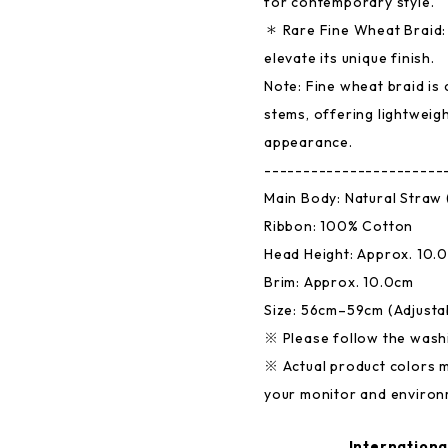
for contemporary style.
＊ Rare Fine Wheat Braid:
elevate its unique finish.
Note: Fine wheat braid is 
stems, offering lightweigh
appearance.
-----------------------
Main Body: Natural Straw
Ribbon: 100% Cotton
Head Height: Approx. 10.
Brim: Approx. 10.0cm
Size: 56cm–59cm (Adjusta
※ Please follow the washi
※ Actual product colors m
your monitor and environ
Internationa