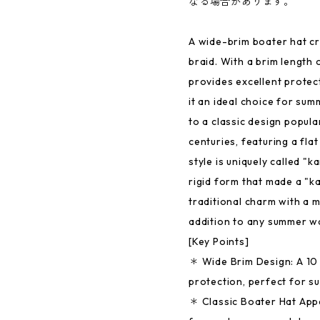
なる場合があります。
A wide-brim boater hat c
braid. With a brim length 
provides excellent protec
it an ideal choice for su
to a classic design popula
centuries, featuring a fla
style is uniquely called "
rigid form that made a "
traditional charm with a mo
addition to any summer w
[Key Points]
＊ Wide Brim Design: A 10 
protection, perfect for s
＊ Classic Boater Hat Appe