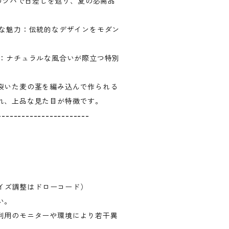
mのツバで日差しを遮り、夏の必需品
クな魅力：伝統的なデザインをモダン
材：ナチュラルな風合いが際立つ特別
裂いた麦の茎を編み込んで作られる
れ、上品な見た目が特徴です。
-----------------------
（サイズ調整はドローコード）
い。
利用のモニターや環境により若干異