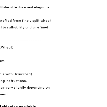
 Natural texture and elegance
crafted from finely split wheat
t breathability and a refined
-----------------------
 (Wheat)
0cm
ble with Drawcord)
ng instructions.
ay vary slightly depending on
ment.
l shipping available