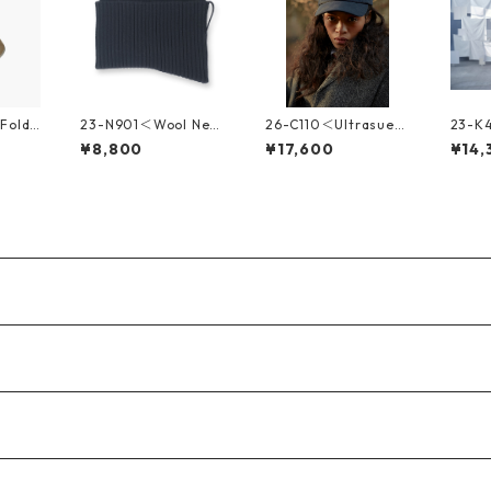
Folda
23-N901＜Wool Neck
26-C110＜Ultrasued
23-K4
Warmer＞
e Punching Mesh Ca
ava＞
¥8,800
¥17,600
¥14,
p＞