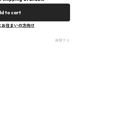
d to cart
にお住まいの方向け
通報する