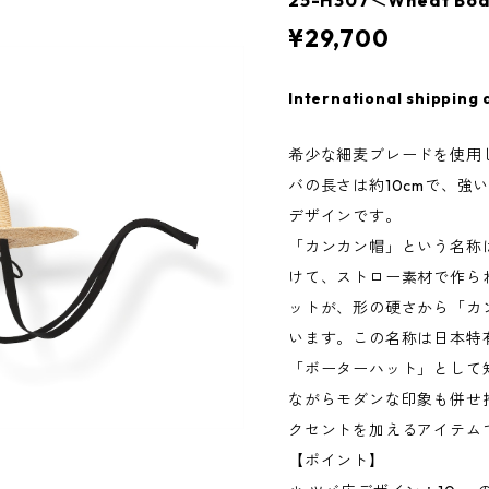
25-H307＜Wheat Boa
¥29,700
International shipping 
希少な細麦ブレードを使用
バの長さは約10cmで、強
デザインです。
「カンカン帽」という名称は
けて、ストロー素材で作ら
ットが、形の硬さから「カ
います。この名称は日本特
「ボーターハット」として
ながらモダンな印象も併せ
クセントを加えるアイテム
【ポイント】