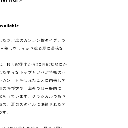
ter Hat＞
available
したツバ広のカンカン帽タイプ。ツ
い日差しをしっかり遮る夏に最適な
、19世紀後半から20世紀初頭にか
れた平らなトップとツバが特徴のハ
ンカン」と呼ばれたことに由来して
有の呼び方で、海外では一般的に
知られています。クラシカルであり
持ち、夏のスタイルに洗練されたア
です。