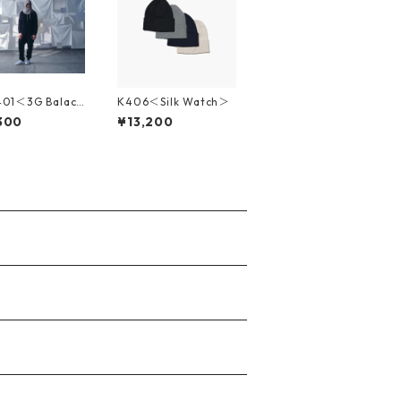
01＜3G Balacl
K406＜Silk Watch＞
300
¥13,200