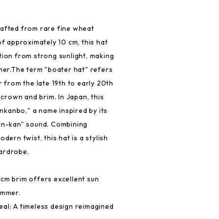
rafted from rare fine wheat
of approximately 10 cm, this hat
tion from strong sunlight, making
mmer.The term "boater hat" refers
r from the late 19th to early 20th
t crown and brim. In Japan, this
kankanbo," a name inspired by its
kan-kan" sound. Combining
dern twist, this hat is a stylish
ardrobe.
cm brim offers excellent sun
ummer.
al: A timeless design reimagined