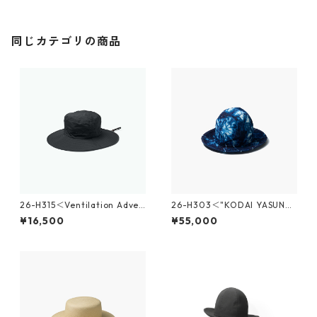
同じカテゴリの商品
26-H315＜Ventilation Adven
26-H303＜"KODAI YASUNO"
ture Hat＞
Collaboration Mountain Hat
¥16,500
¥55,000
＞